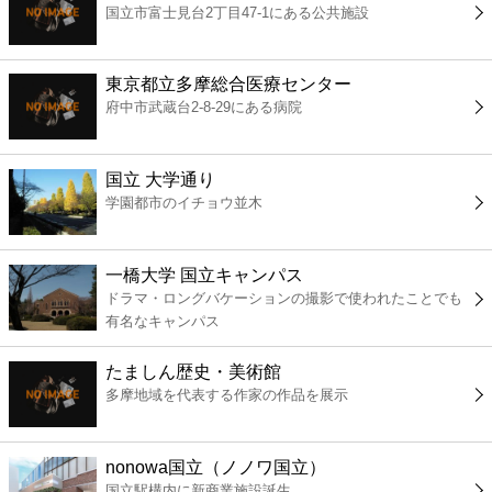
国立市富士見台2丁目47-1にある公共施設
コンビニ
薬局
東京都立多摩総合医療センター
府中市武蔵台2-8-29にある病院
スーパー
国立 大学通り
エンタメ
学園都市のイチョウ並木
レジャー
一橋大学 国立キャンパス
ドラマ・ロングバケーションの撮影で使われたことでも
書店
有名なキャンパス
たましん歴史・美術館
ファミレス
多摩地域を代表する作家の作品を展示
ファーストフード
nonowa国立（ノノワ国立）
国立駅構内に新商業施設誕生