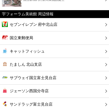
カフェ
宇フォーラム美術館 周辺情報
ショッピング
セブンイレブン 府中北山店
銀行
国立東郵便局
公共
キャットフィッシュ
病院
たましん 北山支店
ホテル
サブウェイ国立富士見台店
ジェーソン西国分寺店
サンドラッグ富士見台店