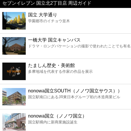
セブンイレブン 国立北2丁目店 周辺ガイド
美容
国立 大学通り
学園都市のイチョウ並木
コンビニ
薬局
一橋大学 国立キャンパス
ドラマ・ロングバケーションの撮影で使われたことでも有名
スーパー
たましん歴史・美術館
エンタメ
多摩地域を代表する作家の作品を展示
レジャー
nonowa国立SOUTH（ノノワ国立サウス））
国立駅南口にあるJR東日本グループ初の木造商業ビル
書店
nonowa国立（ノノワ国立）
ファミレス
国立駅構内に新商業施設誕生