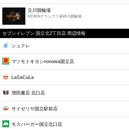
ファーストフード
立川競輪場
KEIRINグランプリ発祥の競輪場
カフェ
セブンイレブン 国立北2丁目店 周辺情報
ショッピング
シュクレ
銀行
マツモトキヨシnonowa国立店
公共
LaSaCuLa
病院
増田書店 北口店
ホテル
サイゼリヤ国立駅前店
モスバーガー国立北口店