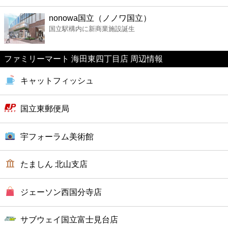
ファーストフード
nonowa国立（ノノワ国立）
国立駅構内に新商業施設誕生
カフェ
ファミリーマート 海田東四丁目店 周辺情報
ショッピング
キャットフィッシュ
銀行
国立東郵便局
公共
宇フォーラム美術館
病院
たましん 北山支店
ホテル
ジェーソン西国分寺店
サブウェイ国立富士見台店