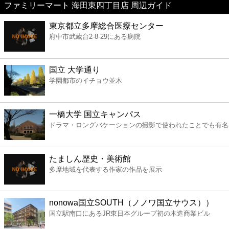
ファミリーマート 海田東四丁目店 周辺ガイド
美容
東京都立多摩総合医療センター
府中市武蔵台2-8-29にある病院
コンビニ
薬局
国立 大学通り
学園都市のイチョウ並木
スーパー
一橋大学 国立キャンパス
エンタメ
ドラマ・ロングバケーションの撮影で使われたことでも有名
レジャー
たましん歴史・美術館
多摩地域を代表する作家の作品を展示
書店
nonowa国立SOUTH（ノノワ国立サウス））
ファミレス
国立駅南口にあるJR東日本グループ初の木造商業ビル