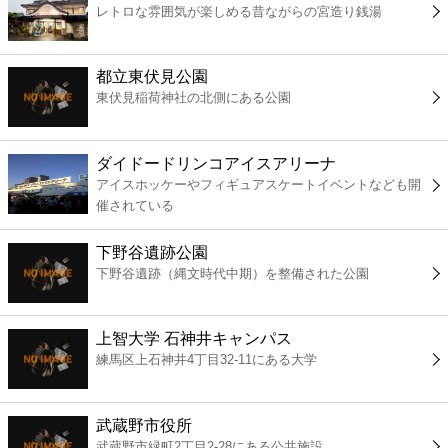
レトロな雰囲気が楽しめる昔ながらの宮造り銭湯
コンビニ
薬局
都立東伏見公園
東伏見稲荷神社の北側にある公園
スーパー
ダイドードリンコアイスアリーナ
エンタメ
アイスホッケーやフィギュアスケートイベントなども開
催されている
レジャー
下野谷遺跡公園
下野谷遺跡（縄文時代中期）を整備された公園
書店
上智大学 石神井キャンパス
ファミレス
練馬区上石神井4丁目32-11にある大学
ファーストフード
武蔵野市役所
武蔵野市緑町2丁目2-28にある公共施設