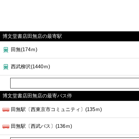
博文堂書店田無店の最寄駅
田無(174ｍ)
西武柳沢(1440ｍ)
博文堂書店田無店の最寄バス停
田無駅〔西東京市コミュニティ〕(135ｍ)
田無駅〔西武バス〕(136ｍ)