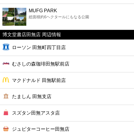
ファーストフード
MUFG PARK
総面積約6ヘクタールにもなる公園
カフェ
博文堂書店田無店 周辺情報
ショッピング
ローソン 田無町四丁目店
銀行
むさしの森珈琲田無駅前店
公共
マクドナルド 田無駅前店
病院
たましん 田無支店
ホテル
スズタン田無アスタ店
ジュピターコーヒー田無店