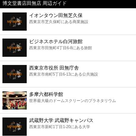
博文堂書店田無店 周辺ガイド
美容
イオンタウン田無芝久保
西東京市芝久保町にある商業施設
コンビニ
薬局
ビジネスホテル白河旅館
西東京市田無町4丁目6-8にある旅館
スーパー
西東京市役所 田無庁舎
エンタメ
西東京市南町5丁目6-13にある公共施設
レジャー
多摩六都科学館
世界最大級のドームスクリーンのプラネタリウム
書店
武蔵野大学 武蔵野キャンパス
ファミレス
西東京市新町1丁目1-20にある大学