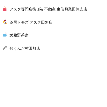
アスタ専門店街 1階 不動産 東信興業田無支店
薬局トモズ アスタ田無店
武蔵野茶房
歌うんだ村田無店