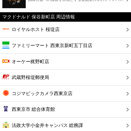
カフェ
マクドナルド 保谷新町店 周辺情報
ショッピング
ロイヤルホスト 桜堤店
銀行
ファミリーマート 西東京新町五丁目店
公共
オーケー梶野町店
病院
武蔵野桜堤郵便局
ホテル
コジマビックカメラ西東京店
西東京市 総合体育館
法政大学小金井キャンパス 総務課