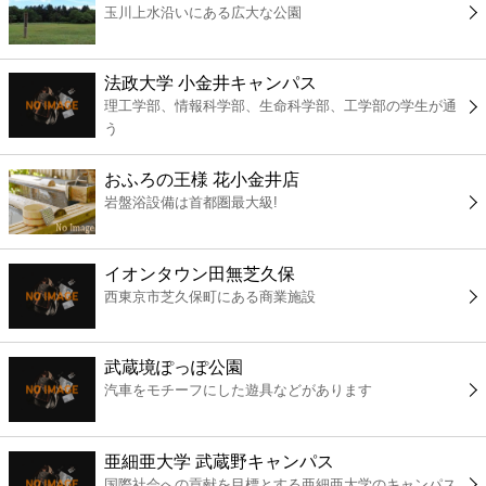
玉川上水沿いにある広大な公園
コンビニ
薬局
法政大学 小金井キャンパス
理工学部、情報科学部、生命科学部、工学部の学生が通
う
スーパー
おふろの王様 花小金井店
エンタメ
岩盤浴設備は首都圏最大級!
レジャー
イオンタウン田無芝久保
西東京市芝久保町にある商業施設
書店
武蔵境ぽっぽ公園
ファミレス
汽車をモチーフにした遊具などがあります
ファーストフード
亜細亜大学 武蔵野キャンパス
国際社会への貢献を目標とする亜細亜大学のキャンパス