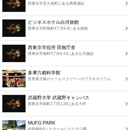
西東京市芝久保町にある商業施設
コンビニ
薬局
ビジネスホテル白河旅館
西東京市田無町4丁目6-8にある旅館
スーパー
西東京市役所 田無庁舎
エンタメ
西東京市南町5丁目6-13にある公共施設
レジャー
多摩六都科学館
世界最大級のドームスクリーンのプラネタリウム
書店
武蔵野大学 武蔵野キャンパス
ファミレス
西東京市新町1丁目1-20にある大学
ファーストフード
MUFG PARK
総面積約6ヘクタールにもなる公園