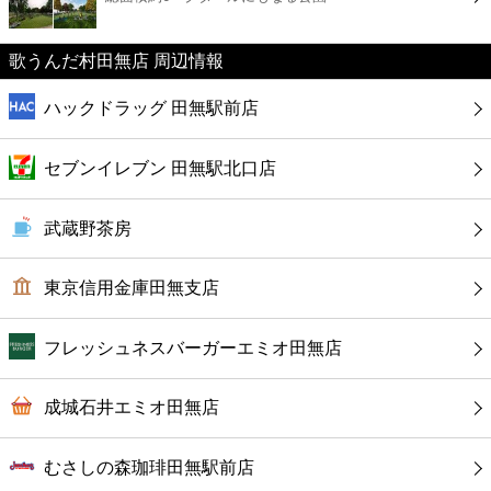
カフェ
歌うんだ村田無店 周辺情報
ショッピング
ハックドラッグ 田無駅前店
銀行
セブンイレブン 田無駅北口店
公共
武蔵野茶房
病院
東京信用金庫田無支店
ホテル
フレッシュネスバーガーエミオ田無店
成城石井エミオ田無店
むさしの森珈琲田無駅前店