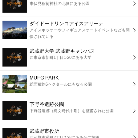
東伏見稲荷神社の北側にある公園
コンビニ
薬局
ダイドードリンコアイスアリーナ
アイスホッケーやフィギュアスケートイベントなども開
催されている
スーパー
武蔵野大学 武蔵野キャンパス
エンタメ
西東京市新町1丁目1-20にある大学
レジャー
MUFG PARK
総面積約6ヘクタールにもなる公園
書店
下野谷遺跡公園
ファミレス
下野谷遺跡（縄文時代中期）を整備された公園
ファーストフード
武蔵野市役所
武蔵野市緑町2丁目2-28にある公共施設