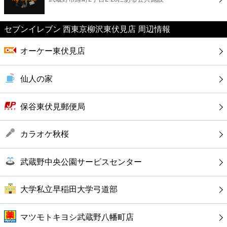
カフェ
セブンイレブン 西東京柳沢東伏見店 周辺情報
ショッピング
オーケー東伏見店
銀行
仙人の家
公共
保谷東伏見郵便局
病院
カラオケ秋桜
ホテル
武蔵野中央公園サービスセンター
大学私立早稲田大学弓道部
マツモトキヨシ武蔵野八幡町店