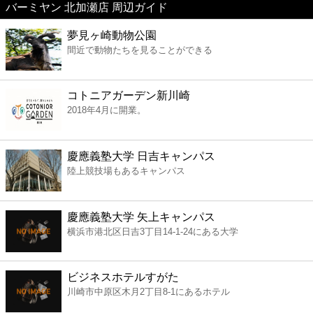
バーミヤン 北加瀬店 周辺ガイド
美容
夢見ヶ崎動物公園
間近で動物たちを見ることができる
コンビニ
薬局
コトニアガーデン新川崎
2018年4月に開業。
スーパー
慶應義塾大学 日吉キャンパス
エンタメ
陸上競技場もあるキャンパス
レジャー
慶應義塾大学 矢上キャンパス
横浜市港北区日吉3丁目14-1-24にある大学
書店
ビジネスホテルすがた
ファミレス
川崎市中原区木月2丁目8-1にあるホテル