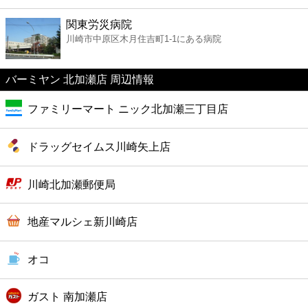
ファーストフード
関東労災病院
川崎市中原区木月住吉町1-1にある病院
カフェ
バーミヤン 北加瀬店 周辺情報
ショッピング
ファミリーマート ニック北加瀬三丁目店
銀行
ドラッグセイムス川崎矢上店
公共
川崎北加瀬郵便局
病院
地産マルシェ新川崎店
ホテル
オコ
ガスト 南加瀬店