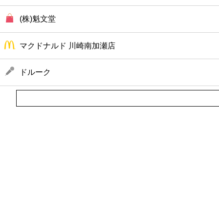
(株)魁文堂
マクドナルド 川崎南加瀬店
ドルーク