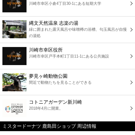
川崎市幸区小倉4丁目30-1にある短期大学
コンビニ
薬局
縄文天然温泉 志楽の湯
緑に囲まれた露天風呂や味噌樽の浴槽、勾玉風呂が自慢
の湯処
スーパー
川崎市幸区役所
エンタメ
川崎市幸区戸手本町1丁目11-1にある公共施設
レジャー
夢見ヶ崎動物公園
間近で動物たちを見ることができる
書店
コトニアガーデン新川崎
ファミレス
2018年4月に開業。
ファーストフード
ミスタードーナツ 鹿島田ショップ 周辺情報