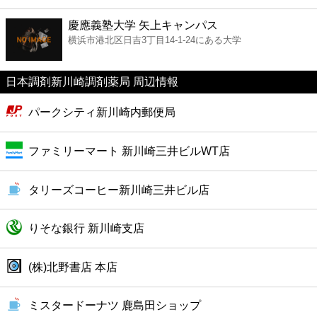
ファーストフード
慶應義塾大学 矢上キャンパス
横浜市港北区日吉3丁目14-1-24にある大学
カフェ
日本調剤新川崎調剤薬局 周辺情報
ショッピング
パークシティ新川崎内郵便局
銀行
ファミリーマート 新川崎三井ビルWT店
公共
タリーズコーヒー新川崎三井ビル店
病院
りそな銀行 新川崎支店
ホテル
(株)北野書店 本店
ミスタードーナツ 鹿島田ショップ