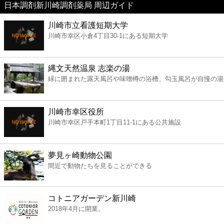
日本調剤新川崎調剤薬局 周辺ガイド
美容
川崎市立看護短期大学
川崎市幸区小倉4丁目30-1にある短期大学
コンビニ
薬局
縄文天然温泉 志楽の湯
緑に囲まれた露天風呂や味噌樽の浴槽、勾玉風呂が自慢の湯
スーパー
川崎市幸区役所
エンタメ
川崎市幸区戸手本町1丁目11-1にある公共施設
レジャー
夢見ヶ崎動物公園
間近で動物たちを見ることができる
書店
コトニアガーデン新川崎
ファミレス
2018年4月に開業。