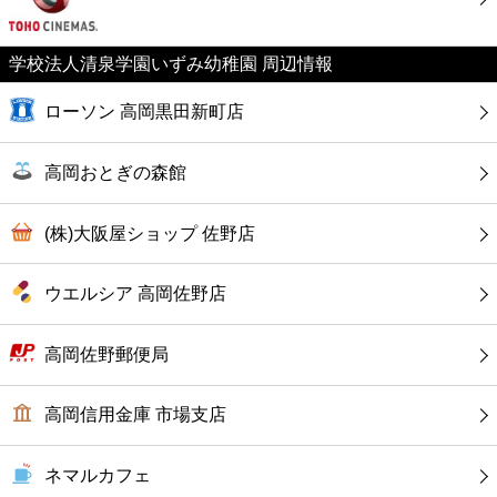
カフェ
学校法人清泉学園いずみ幼稚園 周辺情報
ショッピング
ローソン 高岡黒田新町店
銀行
高岡おとぎの森館
公共
(株)大阪屋ショップ 佐野店
病院
ウエルシア 高岡佐野店
ホテル
高岡佐野郵便局
高岡信用金庫 市場支店
ネマルカフェ