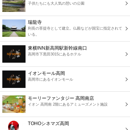
子供たちにも大人気の憩いの公園
コンビニ
薬局
瑞龍寺
利長の菩提寺として建立。仏殿などが国宝に指定されて
いる。
スーパー
東横INN新高岡駅新幹線南口
エンタメ
高岡市下黒田3015にあるホテル
レジャー
イオンモール高岡
高岡市にあるイオンモール
書店
モーリーファンタジー 高岡南店
ファミレス
イオン 高岡南 2階にあるアミューズメント施設
ファーストフード
TOHOシネマズ高岡