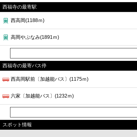
ファーストフード
西福寺の最寄駅
カフェ
西高岡(1188ｍ)
ショッピング
高岡やぶなみ(1891ｍ)
銀行
西福寺の最寄バス停
公共
西高岡駅前〔加越能バス〕(1175ｍ)
病院
六家〔加越能バス〕(1232ｍ)
ホテル
スポット情報