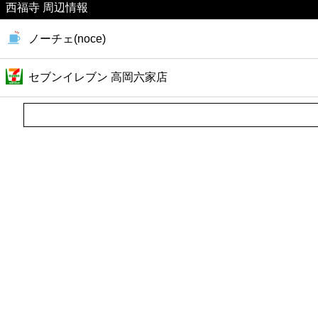
西福寺 周辺情報
美容
ノーチェ(noce)
コンビニ
セブンイレブン 高岡六家店
薬局
スーパー
エンタメ
レジャー
書店
ファミレス