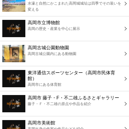
水濠と自然にかこまれた高岡城城址は四季でその装いを
コンビニ
変える
薬局
高岡市立博物館
高岡の歴史・産業を中心に展示
スーパー
高岡古城公園動物園
エンタメ
高岡古城公園内にある動物園
レジャー
東洋通信スポーツセンター（高岡市民体育
館）
書店
高岡市にある体育館
高岡市 藤子・F・不二雄ふるさとギャラリー
ファミレス
藤子・Ｆ・不二雄の原点や作品を紹介
ファーストフード
高岡市美術館
高岡出身の作家や作品などを紹介