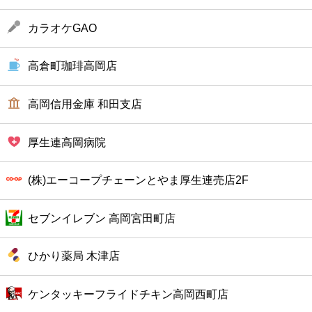
ファーストフード
カラオケGAO
カフェ
高倉町珈琲高岡店
ショッピング
高岡信用金庫 和田支店
銀行
厚生連高岡病院
公共
(株)エーコープチェーンとやま厚生連売店2F
病院
セブンイレブン 高岡宮田町店
ホテル
ひかり薬局 木津店
ケンタッキーフライドチキン高岡西町店