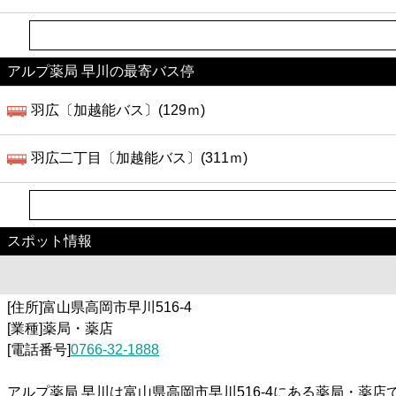
アルプ薬局 早川の最寄バス停
羽広〔加越能バス〕(129ｍ)
羽広二丁目〔加越能バス〕(311ｍ)
スポット情報
[住所]富山県高岡市早川516-4
[業種]薬局・薬店
[電話番号]
0766-32-1888
アルプ薬局 早川は富山県高岡市早川516-4にある薬局・