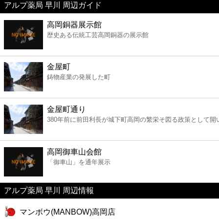
アルプ薬局 早川 周辺ガイド
美容
高岡銅器展示館
歴史ある伝統工芸高岡銅器の展示館
コンビニ
薬局
金屋町
鋳物産業の発展した町
スーパー
金屋町通り
エンタメ
380年前に前田利長が城下町高岡の繁栄そ図る政策として開
レジャー
高岡御車山会館
「御車山」を通年展示
書店
アルプ薬局 早川 周辺情報
ファミレス
マンボウ(MANBOW)高岡店