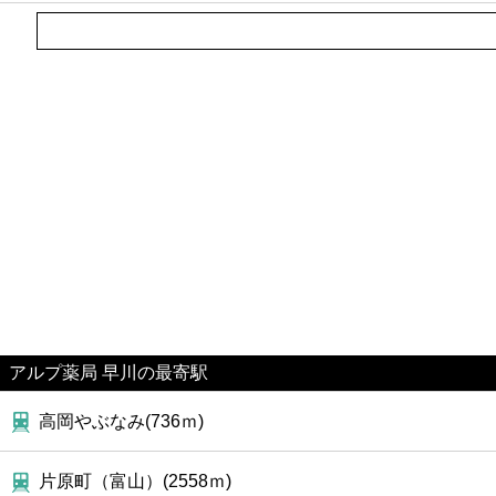
アルプ薬局 早川の最寄駅
高岡やぶなみ(736ｍ)
片原町（富山）(2558ｍ)