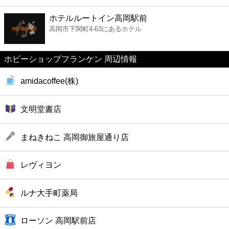
ファーストフード
ホテルルートイン高岡駅前
高岡市下関町4-63にあるホテル
カフェ
ホビーショップフランケン 周辺情報
ショッピング
amidacoffee(株)
銀行
文明堂書店
公共
まねきねこ 高岡御旅屋通り店
病院
レヴィヨン
ホテル
ルナ大手町薬局
ローソン 高岡駅前店