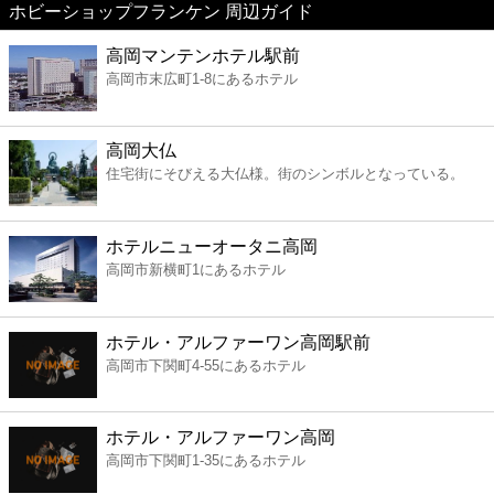
ホビーショップフランケン 周辺ガイド
美容
高岡マンテンホテル駅前
高岡市末広町1-8にあるホテル
コンビニ
薬局
高岡大仏
住宅街にそびえる大仏様。街のシンボルとなっている。
スーパー
ホテルニューオータニ高岡
エンタメ
高岡市新横町1にあるホテル
レジャー
ホテル・アルファーワン高岡駅前
高岡市下関町4-55にあるホテル
書店
ホテル・アルファーワン高岡
ファミレス
高岡市下関町1-35にあるホテル