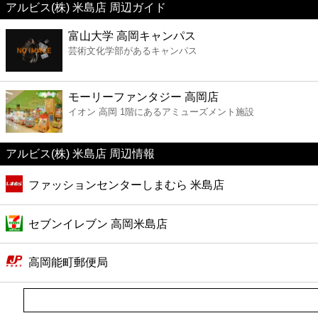
アルビス(株) 米島店 周辺ガイド
美容
富山大学 高岡キャンパス
芸術文化学部があるキャンパス
コンビニ
薬局
モーリーファンタジー 高岡店
イオン 高岡 1階にあるアミューズメント施設
スーパー
アルビス(株) 米島店 周辺情報
エンタメ
ファッションセンターしまむら 米島店
レジャー
セブンイレブン 高岡米島店
書店
高岡能町郵便局
ファミレス