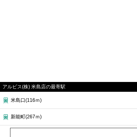
ファーストフード
カフェ
ショッピング
銀行
公共
病院
アルビス(株) 米島店の最寄駅
米島口(116ｍ)
ホテル
新能町(267ｍ)