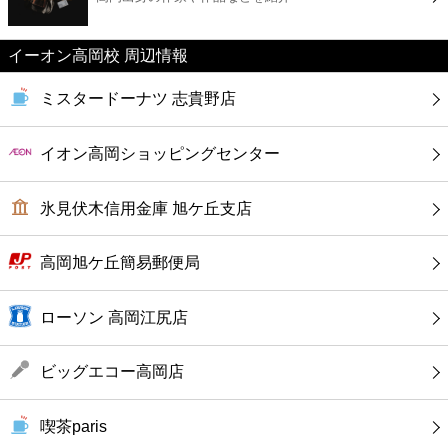
カフェ
イーオン高岡校 周辺情報
ショッピング
ミスタードーナツ 志貴野店
銀行
イオン高岡ショッピングセンター
公共
氷見伏木信用金庫 旭ケ丘支店
病院
高岡旭ケ丘簡易郵便局
ホテル
ローソン 高岡江尻店
ビッグエコー高岡店
喫茶paris