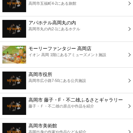
高岡市五福町4-2にある旅館
コンビニ
薬局
アパホテル高岡丸の内
高岡市丸の内2-1にあるホテル
スーパー
モーリーファンタジー 高岡店
エンタメ
イオン 高岡 1階にあるアミューズメント施設
レジャー
高岡市役所
高岡市広小路7-50にある公共施設
書店
高岡市 藤子・F・不二雄ふるさとギャラリー
ファミレス
藤子・Ｆ・不二雄の原点や作品を紹介
ファーストフード
高岡市美術館
高岡出身の作家や作品などを紹介