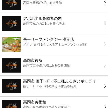
高岡市五福町4-2にある旅館
コンビニ
薬局
アパホテル高岡丸の内
高岡市丸の内2-1にあるホテル
スーパー
モーリーファンタジー 高岡店
エンタメ
イオン 高岡 1階にあるアミューズメント施設
レジャー
高岡市役所
高岡市広小路7-50にある公共施設
書店
高岡市 藤子・F・不二雄ふるさとギャラリー
ファミレス
藤子・Ｆ・不二雄の原点や作品を紹介
ファーストフード
高岡市美術館
高岡出身の作家や作品などを紹介