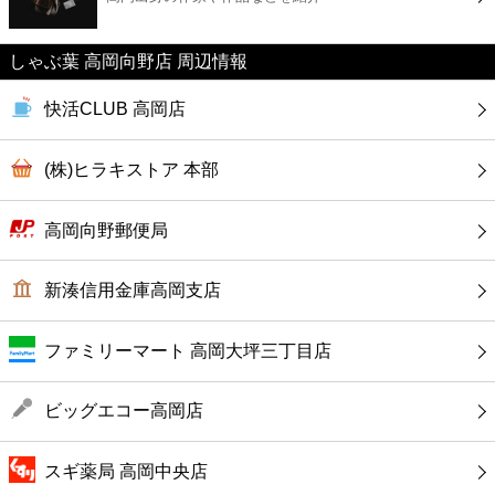
カフェ
しゃぶ葉 高岡向野店 周辺情報
ショッピング
快活CLUB 高岡店
銀行
(株)ヒラキストア 本部
公共
高岡向野郵便局
病院
新湊信用金庫高岡支店
ホテル
ファミリーマート 高岡大坪三丁目店
ビッグエコー高岡店
スギ薬局 高岡中央店