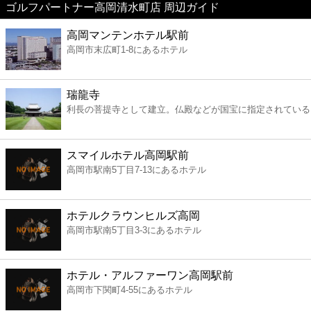
ゴルフパートナー高岡清水町店 周辺ガイド
美容
高岡マンテンホテル駅前
高岡市末広町1-8にあるホテル
コンビニ
薬局
瑞龍寺
利長の菩提寺として建立。仏殿などが国宝に指定されている
スーパー
スマイルホテル高岡駅前
エンタメ
高岡市駅南5丁目7-13にあるホテル
レジャー
ホテルクラウンヒルズ高岡
高岡市駅南5丁目3-3にあるホテル
書店
ホテル・アルファーワン高岡駅前
ファミレス
高岡市下関町4-55にあるホテル