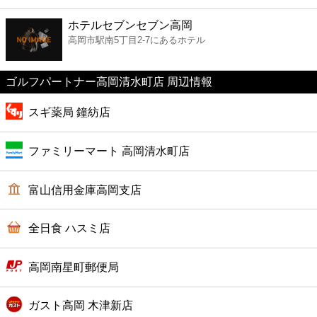
ファーストフード
ホテルセブンセブン高岡
高岡市駅南5丁目2-7にあるホテル
カフェ
ゴルフパートナー高岡清水町店 周辺情報
ショッピング
スギ薬局 鐘紡店
銀行
ファミリーマート 高岡清水町店
公共
富山信用金庫高岡支店
病院
全日食 ハスミ店
ホテル
高岡南星町郵便局
ガスト高岡 木津新店