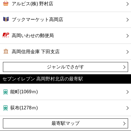
カフェ
アルビス(株) 野村店
ショッピング
ブックマーケット高岡店
銀行
高岡いわせの郵便局
公共
高岡信用金庫 下田支店
病院
ジャンルでさがす
セブンイレブン 高岡野村北店の最寄駅
ホテル
能町(1069ｍ)
荻布(1278ｍ)
最寄駅マップ