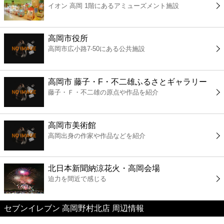
イオン 高岡 1階にあるアミューズメント施設
コンビニ
薬局
高岡市役所
高岡市広小路7-50にある公共施設
スーパー
高岡市 藤子・F・不二雄ふるさとギャラリー
エンタメ
藤子・Ｆ・不二雄の原点や作品を紹介
レジャー
高岡市美術館
高岡出身の作家や作品などを紹介
書店
北日本新聞納涼花火・高岡会場
ファミレス
迫力を間近で感じる
ファーストフード
セブンイレブン 高岡野村北店 周辺情報