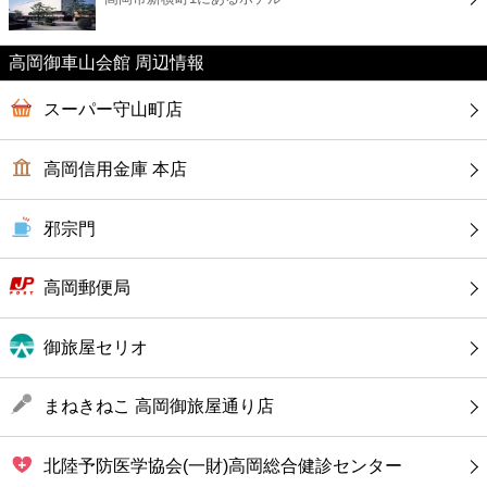
カフェ
高岡御車山会館 周辺情報
ショッピング
スーパー守山町店
銀行
高岡信用金庫 本店
公共
邪宗門
病院
高岡郵便局
ホテル
御旅屋セリオ
まねきねこ 高岡御旅屋通り店
北陸予防医学協会(一財)高岡総合健診センター