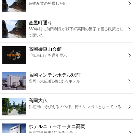
鋳物産業の発展した町
コンビニ
薬局
金屋町通り
380年前に前田利長が城下町高岡の繁栄そ図る政策とし
て開いた
スーパー
高岡御車山会館
エンタメ
「御車山」を通年展示
レジャー
高岡マンテンホテル駅前
高岡市末広町1-8にあるホテル
書店
高岡大仏
ファミレス
住宅街にそびえる大仏様。街のシンボルとなっている。
ファーストフード
ホテルニューオータニ高岡
高岡市新横町1にあるホテル