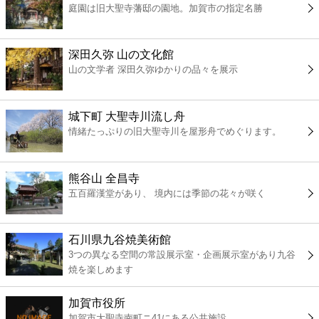
庭園は旧大聖寺藩邸の園地。加賀市の指定名勝
コンビニ
薬局
深田久弥 山の文化館
山の文学者 深田久弥ゆかりの品々を展示
スーパー
城下町 大聖寺川流し舟
エンタメ
情緒たっぷりの旧大聖寺川を屋形舟でめぐります。
レジャー
熊谷山 全昌寺
五百羅漢堂があり、 境内には季節の花々が咲く
書店
石川県九谷焼美術館
ファミレス
3つの異なる空間の常設展示室・企画展示室があり九谷
焼を楽しめます
ファーストフード
加賀市役所
加賀市大聖寺南町ニ41にある公共施設