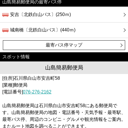
カフェ
山島簡易郵便局の最寄バス停
安吉〔北鉄白山バス〕(250ｍ)
ショッピング
城南橋〔北鉄白山バス〕(440ｍ)
銀行
最寄バス停マップ
公共
スポット情報
病院
山島簡易郵便局
[住所]石川県白山市安吉町58
ホテル
[業種]郵便局
[電話番号]
076-276-2162
山島簡易郵便局は石川県白山市安吉町58にある郵便局で
す。山島簡易郵便局の地図・電話番号・天気予報・最寄駅、
最寄バス停、周辺のコンビニ・グルメや観光情報をご案内。
またルート地図を調べることができます。