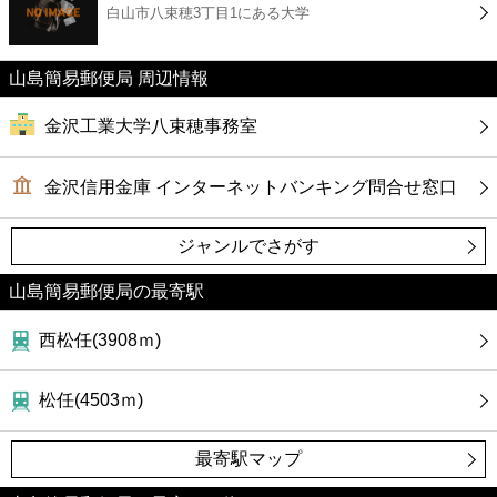
白山市八束穂3丁目1にある大学
コンビニ
薬局
山島簡易郵便局 周辺情報
金沢工業大学八束穂事務室
スーパー
金沢信用金庫 インターネットバンキング問合せ窓口
エンタメ
ジャンルでさがす
レジャー
山島簡易郵便局の最寄駅
書店
西松任(3908ｍ)
ファミレス
松任(4503ｍ)
ファーストフード
最寄駅マップ