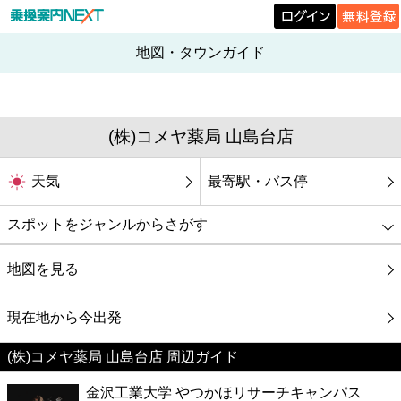
地図・タウンガイド
(株)コメヤ薬局 山島台店
天気
最寄駅・バス停
スポットをジャンルからさがす
グルメ
地図を見る
映画
現在地から今出発
(株)コメヤ薬局 山島台店 周辺ガイド
美容
金沢工業大学 やつかほリサーチキャンパス