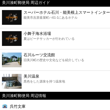
美川湊町郵便局 周辺ガイド
美容
スーパーホテル石川・能美根上スマートインター
能美市吉原釜屋町ハ61-1にあるホテル
コンビニ
薬局
小舞子海水浴場
夏はビーチサッカーが行われている
スーパー
石川ルーツ交流館
エンタメ
旧美川町の歴史や文化などを紹介している
レジャー
美川温泉
黒色をした源泉を持つ温泉地
書店
美川湊町郵便局 周辺情報
ファミレス
呉竹文庫