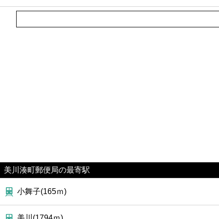
ファーストフード
カフェ
ショッピング
銀行
公共
病院
ホテル
美川湊町郵便局の最寄駅
小舞子(165ｍ)
美川(1794ｍ)