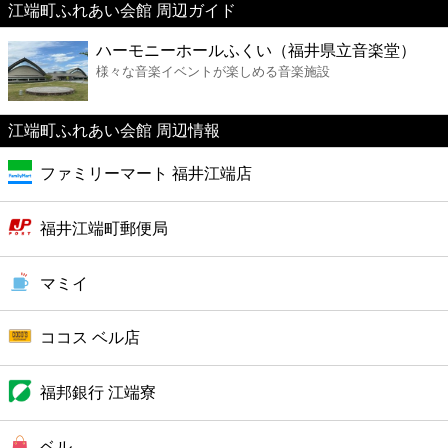
江端町ふれあい会館 周辺ガイド
美容
ハーモニーホールふくい（福井県立音楽堂）
様々な音楽イベントが楽しめる音楽施設
コンビニ
薬局
江端町ふれあい会館 周辺情報
ファミリーマート 福井江端店
スーパー
福井江端町郵便局
エンタメ
マミイ
レジャー
ココス ベル店
書店
福邦銀行 江端寮
ファミレス
ベル