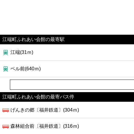
江端町ふれあい会館の最寄駅
江端(31ｍ)
ベル前(640ｍ)
江端町ふれあい会館の最寄バス停
げんきの郷〔福井鉄道〕(304ｍ)
森林組合前〔福井鉄道〕(316ｍ)