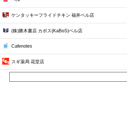
ファーストフード
ケンタッキーフライドチキン 福井ベル店
カフェ
(株)勝木書店 カボス(KaBoS)ベル店
ショッピング
Cafenotes
銀行
スギ薬局 花堂店
公共
病院
ホテル