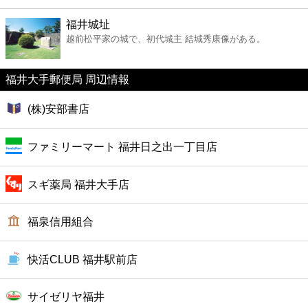
ファーストフード
福井城址
越前松平家の城で、初代城主 結城秀康像がある。
カフェ
福井大手郵便局 周辺情報
ショッピング
(株)安部書店
銀行
ファミリーマート 福井日之出一丁目店
公共
スギ薬局 福井大手店
病院
福泉信用組合
ホテル
快活CLUB 福井駅前店
サイゼリヤ福井