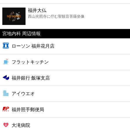
ファーストフード
福井大仏
西山光照寺に佇む聖観音菩薩坐像
カフェ
宮地内科 周辺情報
ショッピング
ローソン 福井花月店
銀行
フラットキッチン
公共
福井銀行 飯塚支店
病院
アイウエオ
ホテル
福井照手郵便局
大滝病院