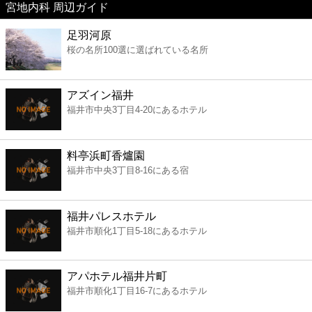
宮地内科 周辺ガイド
美容
足羽河原
桜の名所100選に選ばれている名所
コンビニ
薬局
アズイン福井
福井市中央3丁目4-20にあるホテル
スーパー
料亭浜町香爐園
エンタメ
福井市中央3丁目8-16にある宿
レジャー
福井パレスホテル
福井市順化1丁目5-18にあるホテル
書店
アパホテル福井片町
ファミレス
福井市順化1丁目16-7にあるホテル