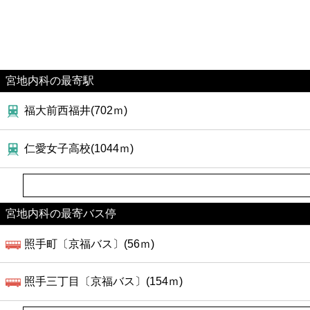
宮地内科の最寄駅
福大前西福井(702ｍ)
仁愛女子高校(1044ｍ)
宮地内科の最寄バス停
照手町〔京福バス〕(56ｍ)
照手三丁目〔京福バス〕(154ｍ)