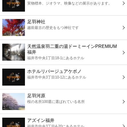
実物標本、ジオラマ、映像などの展示があります。
コンビニ
薬局
足羽神社
越前最古の歴史をもつ神社です
スーパー
天然温泉羽二重の湯ドーミーインPREMIUM
エンタメ
福井
福井市中央1丁目18-1にあるホテル
レジャー
ホテルリバージュアケボノ
福井市中央3丁目10-12にあるホテル
書店
足羽河原
ファミレス
桜の名所100選に選ばれている名所
ファーストフード
アズイン福井
福井市中央3丁目4-20にあるホテル