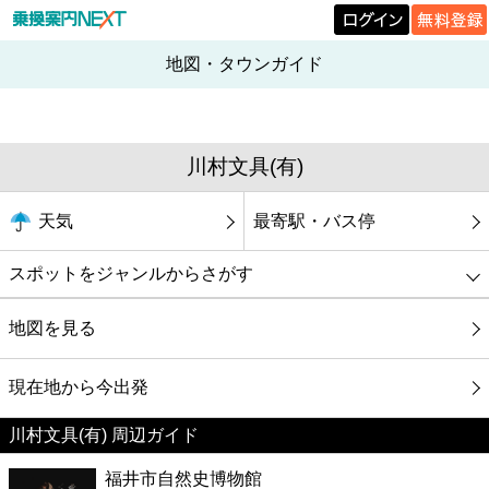
地図・タウンガイド
川村文具(有)
天気
最寄駅・バス停
スポットをジャンルからさがす
グルメ
地図を見る
映画
現在地から今出発
川村文具(有) 周辺ガイド
美容
福井市自然史博物館