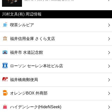
カフェ
川村文具(有) 周辺情報
ショッピング
喫茶シルビア
銀行
福井信用金庫 さくら支店
公共
福井市 水道記念館
病院
ローソン セーレン本社ビル店
ホテル
福井橋南郵便局
オレンジBOX 外商部
ハイデンシーク(HideNSeek)