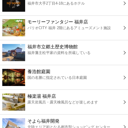
福井市大手2丁目4-18にあるホテル
コンビニ
薬局
モーリーファンタジー 福井店
パリオCITY 福井 2階にあるアミューズメント施設
スーパー
福井市立郷土歴史博物館
エンタメ
福井藩主松平家の資料を所蔵している
レジャー
養浩館庭園
国の名勝に指定されている日本庭園
書店
極楽湯 福井店
ファミレス
露天岩風呂・露天檜風呂などが楽しめます
ファーストフード
そよら福井開発
北陸エリア初となる都市型ショッピング センター