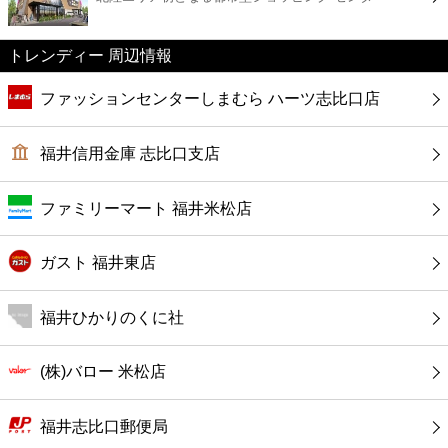
カフェ
トレンディー 周辺情報
ショッピング
ファッションセンターしまむら ハーツ志比口店
銀行
福井信用金庫 志比口支店
公共
ファミリーマート 福井米松店
病院
ガスト 福井東店
ホテル
福井ひかりのくに社
(株)バロー 米松店
福井志比口郵便局