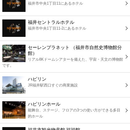
福井市中央1丁目11にあるホテル
コンビニ
薬局
福井セントラルホテル
福井市中央1丁目11-2にあるホテル
スーパー
セーレンプラネット （福井市自然史博物館分
エンタメ
館）
リアル8Kドームシアターを備えた、宇宙・天文の博物館
です。
レジャー
ハピリン
書店
JR福井駅西口すぐの商業施設
ファミレス
ハピリンホール
能舞台、ステージ、フロアの3つの使い方ができる多目
ファーストフード
的ホール
福井市観光物産館 福福館