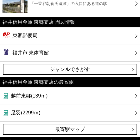
「一乗谷朝倉氏遺跡」の入口にある道の駅
コンビニ
薬局
福井信用金庫 東郷支店 周辺情報
東郷郵便局
スーパー
福井市 東体育館
エンタメ
ジャンルでさがす
レジャー
福井信用金庫 東郷支店の最寄駅
書店
越前東郷(139ｍ)
ファミレス
足羽(2299ｍ)
ファーストフード
最寄駅マップ