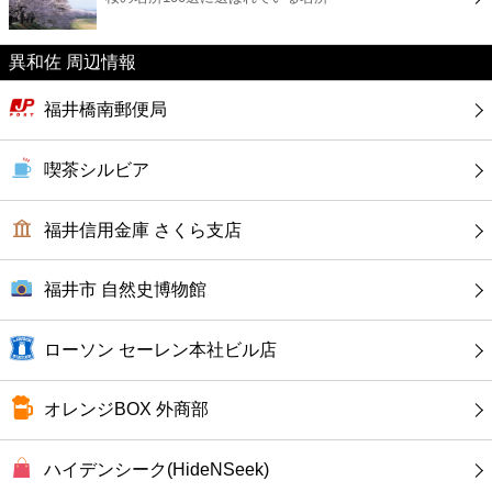
カフェ
異和佐 周辺情報
ショッピング
福井橋南郵便局
銀行
喫茶シルビア
公共
福井信用金庫 さくら支店
病院
福井市 自然史博物館
ホテル
ローソン セーレン本社ビル店
オレンジBOX 外商部
ハイデンシーク(HideNSeek)