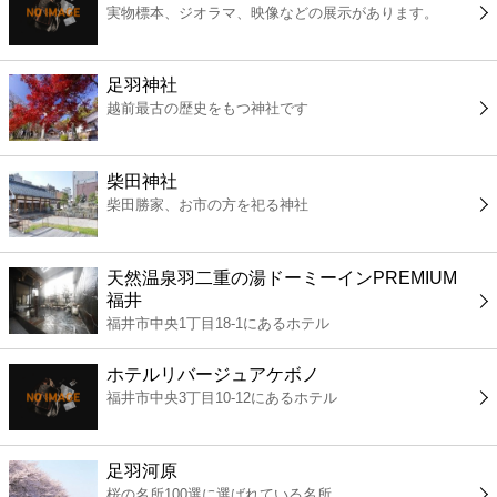
実物標本、ジオラマ、映像などの展示があります。
コンビニ
薬局
足羽神社
越前最古の歴史をもつ神社です
スーパー
柴田神社
エンタメ
柴田勝家、お市の方を祀る神社
レジャー
天然温泉羽二重の湯ドーミーインPREMIUM
福井
書店
福井市中央1丁目18-1にあるホテル
ホテルリバージュアケボノ
ファミレス
福井市中央3丁目10-12にあるホテル
ファーストフード
足羽河原
桜の名所100選に選ばれている名所