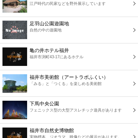
江戸時代の民家などを野外展示しています
コンビニ
薬局
足羽山公園遊園地
自然の中の遊園地
スーパー
亀の井ホテル福井
エンタメ
福井市渕町43-17にあるホテル
レジャー
福井市美術館（アートラボふくい）
「みる」と「つくる」を楽しめる美術館
書店
下馬中央公園
ファミレス
フェニックス型の大型アスレチック遊具があります
ファーストフード
福井市自然史博物館
実物標本、ジオラマ、映像などの展示があります。