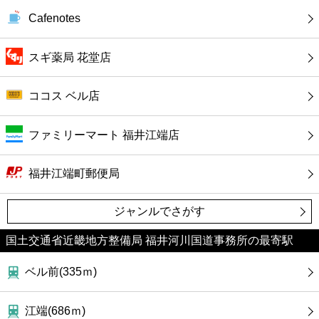
カフェ
Cafenotes
ショッピング
スギ薬局 花堂店
銀行
ココス ベル店
公共
ファミリーマート 福井江端店
病院
福井江端町郵便局
ホテル
ジャンルでさがす
国土交通省近畿地方整備局 福井河川国道事務所の最寄駅
ベル前(335ｍ)
江端(686ｍ)