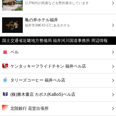
江戸時代の民家などを野外展示しています
コンビニ
薬局
亀の井ホテル福井
福井市渕町43-17にあるホテル
スーパー
国土交通省近畿地方整備局 福井河川国道事務所 周辺情報
エンタメ
ベル
レジャー
ケンタッキーフライドチキン 福井ベル店
書店
タリーズコーヒー 福井ベル店
ファミレス
(株)勝木書店 カボス(KaBoS)ベル店
ファーストフード
北陸銀行 花堂出張所