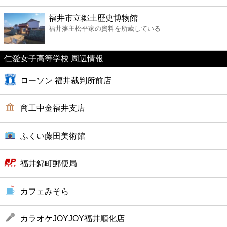
ファーストフード
福井市立郷土歴史博物館
福井藩主松平家の資料を所蔵している
カフェ
仁愛女子高等学校 周辺情報
ショッピング
ローソン 福井裁判所前店
銀行
商工中金福井支店
公共
ふくい藤田美術館
病院
福井錦町郵便局
ホテル
カフェみそら
カラオケJOYJOY福井順化店