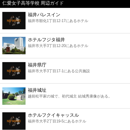
仁愛女子高等学校 周辺ガイド
美容
福井パレスイン
福井市順化1丁目12-17にあるホテル
コンビニ
薬局
ホテルフジタ福井
福井市大手3丁目12-20にあるホテル
スーパー
福井県庁
エンタメ
福井市大手3丁目17-1にある公共施設
レジャー
福井城址
越前松平家の城で、初代城主 結城秀康像がある。
書店
ホテルフクイキャッスル
ファミレス
福井市大手2丁目19-5にあるホテル