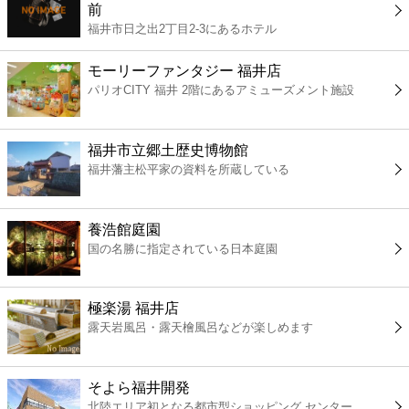
前
コンビニ
福井市日之出2丁目2-3にあるホテル
薬局
モーリーファンタジー 福井店
パリオCITY 福井 2階にあるアミューズメント施設
スーパー
福井市立郷土歴史博物館
エンタメ
福井藩主松平家の資料を所蔵している
レジャー
養浩館庭園
国の名勝に指定されている日本庭園
書店
極楽湯 福井店
ファミレス
露天岩風呂・露天檜風呂などが楽しめます
ファーストフード
そよら福井開発
北陸エリア初となる都市型ショッピング センター