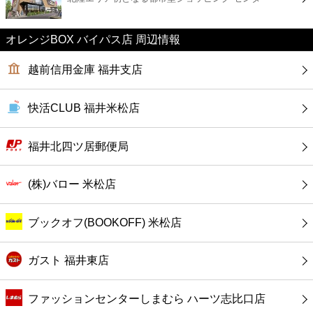
カフェ
オレンジBOX バイパス店 周辺情報
ショッピング
越前信用金庫 福井支店
銀行
快活CLUB 福井米松店
公共
福井北四ツ居郵便局
病院
(株)バロー 米松店
ホテル
ブックオフ(BOOKOFF) 米松店
ガスト 福井東店
ファッションセンターしまむら ハーツ志比口店