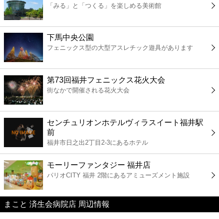
「みる」と「つくる」を楽しめる美術館
コンビニ
薬局
下馬中央公園
フェニックス型の大型アスレチック遊具があります
スーパー
第73回福井フェニックス花火大会
エンタメ
街なかで開催される花火大会
レジャー
センチュリオンホテルヴィラスイート福井駅
前
書店
福井市日之出2丁目2-3にあるホテル
モーリーファンタジー 福井店
ファミレス
パリオCITY 福井 2階にあるアミューズメント施設
ファーストフード
まこと 済生会病院店 周辺情報