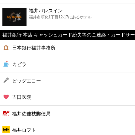
ファーストフード
福井パレスイン
福井市順化1丁目12-17にあるホテル
カフェ
福井銀行 本店 キャッシュカード紛失等のご連絡・カードサー
ショッピング
日本銀行福井事務所
銀行
カビラ
公共
ビッグエコー
病院
吉田医院
ホテル
福井佐佳枝郵便局
福井ロフト