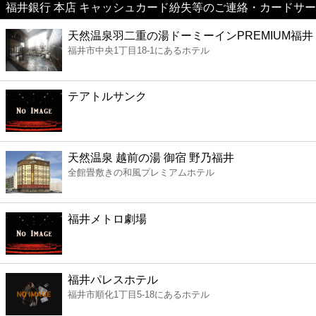
福井銀行 本店 キャッシュカード紛失等のご連絡・カードサー
美容
天然温泉羽二重の湯ドーミーインPREMIUM福井
福井市中央1丁目18-1にあるホテル
コンビニ
薬局
テアトルサンク
スーパー
天然温泉 越前の湯 御宿 野乃福井
エンタメ
全館畳敷きの和風プレミアムホテル
レジャー
福井メトロ劇場
書店
福井パレスホテル
ファミレス
福井市順化1丁目5-18にあるホテル