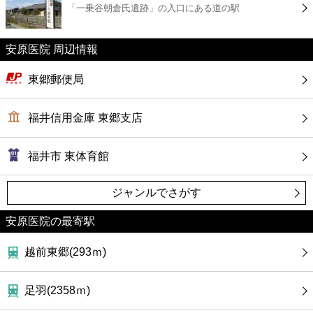
「一乗谷朝倉氏遺跡」の入口にある道の駅
コンビニ
薬局
安原医院 周辺情報
東郷郵便局
スーパー
福井信用金庫 東郷支店
エンタメ
福井市 東体育館
レジャー
ジャンルでさがす
書店
安原医院の最寄駅
ファミレス
越前東郷(293ｍ)
ファーストフード
足羽(2358ｍ)