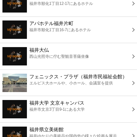
福井市順化1丁目12-17にあるホテル
コンビニ
薬局
アパホテル福井片町
福井市順化1丁目16-7にあるホテル
スーパー
福井大仏
エンタメ
西山光照寺に佇む聖観音菩薩坐像
レジャー
フェニックス・プラザ（福井市民福祉会館）
エルピス大ホールや、小ホール、会議室を提供
書店
福井大学 文京キャンパス
ファミレス
福井市文京3丁目9-1にある大学
ファーストフード
福井県立美術館
福井ゆかりの美術品や国内外の様々な絵画を展示