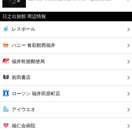
カフェ
日之出旅館 周辺情報
ショッピング
レスポール
銀行
ハニー 食彩館西福井
公共
福井乾徳郵便局
病院
前田書店
ホテル
ローソン 福井田原町店
アイウエオ
福仁会病院