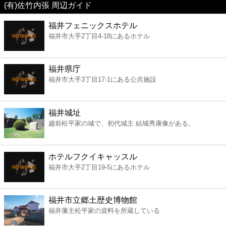
(有)佐竹内張 周辺ガイド
美容
福井フェニックスホテル
福井市大手2丁目4-18にあるホテル
コンビニ
薬局
福井県庁
福井市大手3丁目17-1にある公共施設
スーパー
福井城址
エンタメ
越前松平家の城で、初代城主 結城秀康像がある。
レジャー
ホテルフクイキャッスル
福井市大手2丁目19-5にあるホテル
書店
福井市立郷土歴史博物館
ファミレス
福井藩主松平家の資料を所蔵している