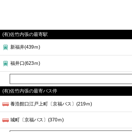
(有)佐竹内張の最寄駅
新福井(439ｍ)
福井口(623ｍ)
(有)佐竹内張の最寄バス停
養浩館口江戸上町〔京福バス〕(219ｍ)
城町〔京福バス〕(370ｍ)