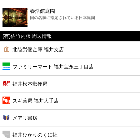
ファーストフード
養浩館庭園
国の名勝に指定されている日本庭園
カフェ
(有)佐竹内張 周辺情報
ショッピング
北陸労働金庫 福井支店
銀行
ファミリーマート 福井宝永三丁目店
公共
福井松本郵便局
病院
スギ薬局 福井大手店
ホテル
メアリ書房
福井ひかりのくに社