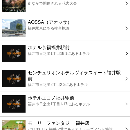
街なかで開催される花火大会
コンビニ
薬局
AOSSA（アオッサ）
福井駅東にある複合施設
スーパー
ホテル京福福井駅前
エンタメ
福井市日之出1丁目18-1にあるホテル
レジャー
センチュリオンホテルヴィラスイート福井駅
前
書店
福井市日之出2丁目2-3にあるホテル
ホテルエコノ福井駅前
ファミレス
福井市日之出1丁目1-17にあるホテル
ファーストフード
モーリーファンタジー 福井店
パリオCITY 福井 2階にあるアミューズメント施設