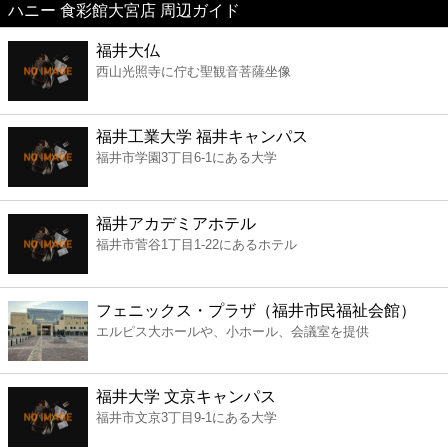
ハニー 食彩館大宮店 周辺ガイド
美容
福井大仏
西山光照寺に佇む聖観音菩薩坐像
コンビニ
薬局
福井工業大学 福井キャンパス
福井市学園3丁目6-1にある大学
スーパー
福井アカデミアホテル
エンタメ
福井市菅谷1丁目1-22にあるホテル
レジャー
フェニックス・プラザ（福井市民福祉会館）
エルピス大ホールや、小ホール、会議室を提供
書店
福井大学 文京キャンパス
ファミレス
福井市文京3丁目9-1にある大学