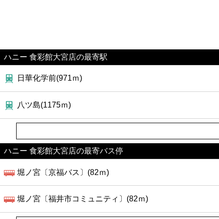
ハニー 食彩館大宮店の最寄駅
日華化学前(971ｍ)
八ツ島(1175ｍ)
ハニー 食彩館大宮店の最寄バス停
堀ノ宮〔京福バス〕(82ｍ)
堀ノ宮〔福井市コミュニティ〕(82ｍ)