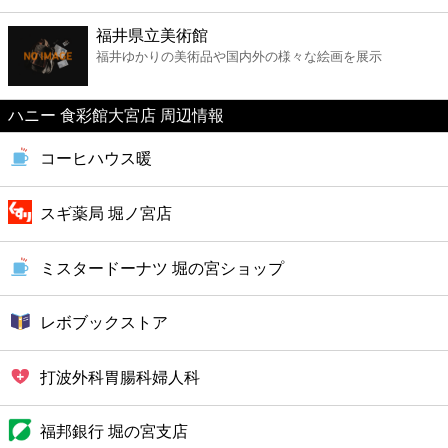
ファーストフード
福井県立美術館
福井ゆかりの美術品や国内外の様々な絵画を展示
カフェ
ハニー 食彩館大宮店 周辺情報
ショッピング
コーヒハウス暖
銀行
スギ薬局 堀ノ宮店
公共
ミスタードーナツ 堀の宮ショップ
病院
レボブックストア
ホテル
打波外科胃腸科婦人科
福邦銀行 堀の宮支店