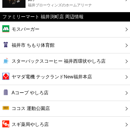
カフェ
福井ブローウィンズのホームアリーナ
ファミリーマート 福井渕町店 周辺情報
ショッピング
モスバーガー
銀行
福井市 ちもり体育館
公共
スターバックスコーヒー 福井西環状やしろ店
病院
ヤマダ電機 テックランドNew福井本店
ホテル
Aコープ やしろ店
ココス 運動公園店
スギ薬局やしろ店