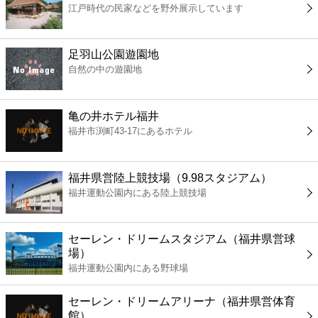
江戸時代の民家などを野外展示しています
コンビニ
薬局
足羽山公園遊園地
自然の中の遊園地
スーパー
亀の井ホテル福井
エンタメ
福井市渕町43-17にあるホテル
レジャー
福井県営陸上競技場（9.98スタジアム）
福井運動公園内にある陸上競技場
書店
セーレン・ドリームスタジアム（福井県営球
ファミレス
場）
福井運動公園内にある野球場
ファーストフード
セーレン・ドリームアリーナ（福井県営体育
館）