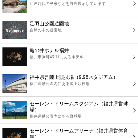
江戸時代の民家などを野外展示しています
コンビニ
薬局
足羽山公園遊園地
自然の中の遊園地
スーパー
亀の井ホテル福井
エンタメ
福井市渕町43-17にあるホテル
レジャー
福井県営陸上競技場（9.98スタジアム）
福井運動公園内にある陸上競技場
書店
セーレン・ドリームスタジアム（福井県営球
ファミレス
場）
福井運動公園内にある野球場
ファーストフード
セーレン・ドリームアリーナ（福井県営体育
館）