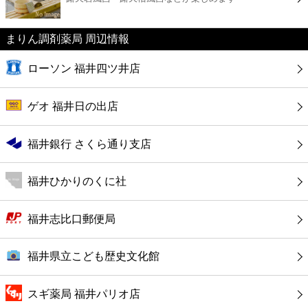
カフェ
まりん調剤薬局 周辺情報
ショッピング
ローソン 福井四ツ井店
銀行
ゲオ 福井日の出店
公共
福井銀行 さくら通り支店
病院
福井ひかりのくに社
ホテル
福井志比口郵便局
福井県立こども歴史文化館
スギ薬局 福井パリオ店