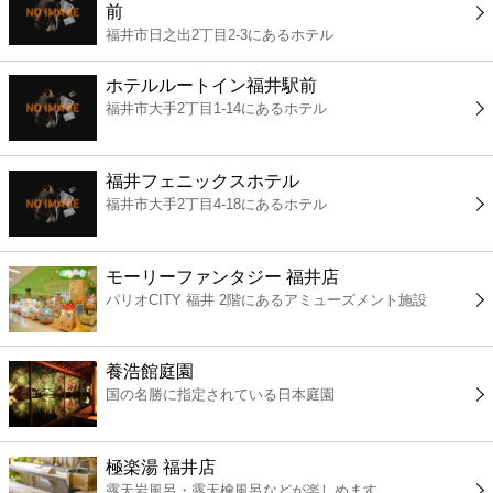
前
コンビニ
福井市日之出2丁目2-3にあるホテル
薬局
ホテルルートイン福井駅前
福井市大手2丁目1-14にあるホテル
スーパー
福井フェニックスホテル
エンタメ
福井市大手2丁目4-18にあるホテル
レジャー
モーリーファンタジー 福井店
パリオCITY 福井 2階にあるアミューズメント施設
書店
養浩館庭園
ファミレス
国の名勝に指定されている日本庭園
ファーストフード
極楽湯 福井店
露天岩風呂・露天檜風呂などが楽しめます