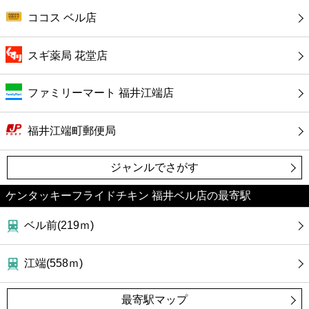
カフェ
ココス ベル店
ショッピング
スギ薬局 花堂店
銀行
ファミリーマート 福井江端店
公共
福井江端町郵便局
病院
ジャンルでさがす
ホテル
ケンタッキーフライドチキン 福井ベル店の最寄駅
ベル前(219ｍ)
江端(558ｍ)
最寄駅マップ