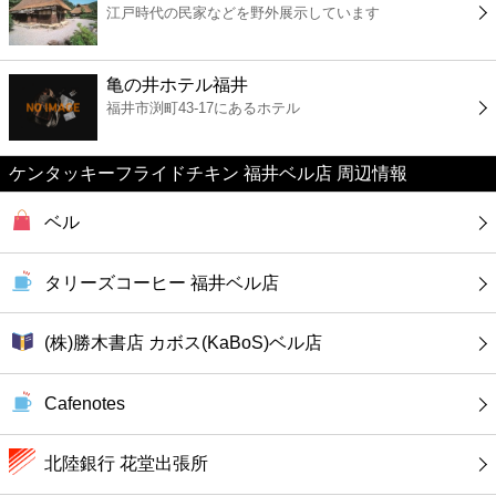
江戸時代の民家などを野外展示しています
コンビニ
薬局
亀の井ホテル福井
福井市渕町43-17にあるホテル
スーパー
ケンタッキーフライドチキン 福井ベル店 周辺情報
エンタメ
ベル
レジャー
タリーズコーヒー 福井ベル店
書店
(株)勝木書店 カボス(KaBoS)ベル店
ファミレス
Cafenotes
ファーストフード
北陸銀行 花堂出張所