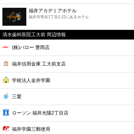
ファーストフード
福井アカデミアホテル
福井市菅谷1丁目1-22にあるホテル
カフェ
清水歯科医院工大前 周辺情報
ショッピング
(株)バロー 豊岡店
銀行
福井信用金庫 工大前支店
公共
学校法人金井学園
病院
三愛
ホテル
ローソン 福井光陽2丁目店
福井学園三郵便局