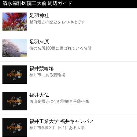
清水歯科医院工大前 周辺ガイド
美容
足羽神社
越前最古の歴史をもつ神社です
コンビニ
薬局
足羽河原
桜の名所100選に選ばれている名所
スーパー
福井競輪場
エンタメ
福井市にある競輪場
レジャー
福井大仏
西山光照寺に佇む聖観音菩薩坐像
書店
福井工業大学 福井キャンパス
ファミレス
福井市学園3丁目6-1にある大学